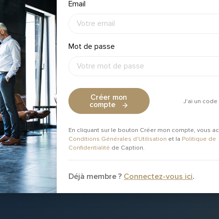
Email
Mot de passe
Créer mon
J'ai un code 
compte
En cliquant sur le bouton Créer mon compte, vous a
Conditions Générales d’Utilisation
et la
Politique de
Confidentialité
de Caption.
Déjà membre ?
Connectez-vous ici
.