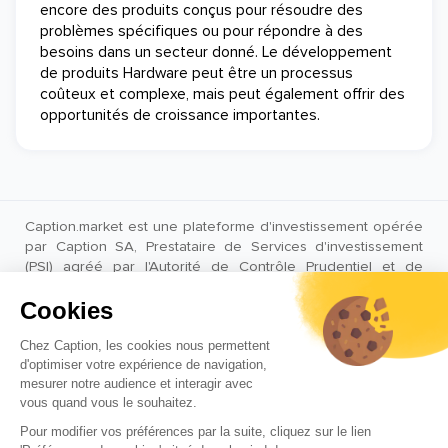
encore des produits conçus pour résoudre des
problèmes spécifiques ou pour répondre à des
besoins dans un secteur donné. Le développement
de produits Hardware peut être un processus
coûteux et complexe, mais peut également offrir des
opportunités de croissance importantes.
Caption.market est une plateforme d'investissement opérée
par Caption SA, Prestataire de Services d'investissement
(PSI) agréé par l'Autorité de Contrôle Prudentiel et de
Résolution (ACPR) sous le numéro CIB 18683.
AVERTISSEMENT : Les performances passées ne préjugent
pas des performances futures. L’investissement dans des
actifs non cotés présente des risques parmi lesquels la
perte partielle ou totale du capital investi, l’illiquidité ou
encore l’absence de valorisation après l’investissement.
En
savoir plus
. A noter que tout investissement sur Caption est
réalisé à travers un véhicule dédié dont l’objet exclusif est la
détention des actifs, afin de regrouper l’ensemble des