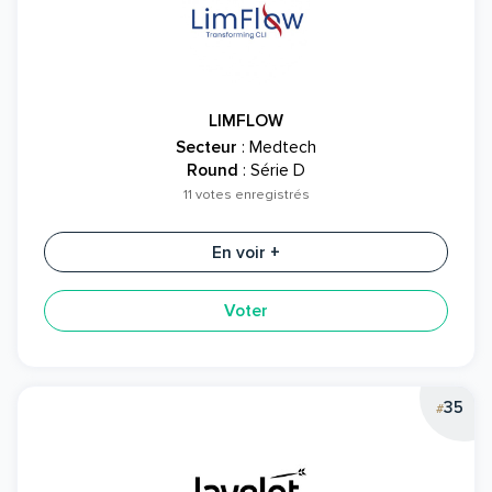
LIMFLOW
Secteur
: Medtech
Round
: Série D
11 votes enregistrés
En voir +
Voter
35
#