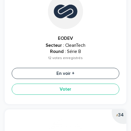
EODEV
Secteur
: CleanTech
Round
: Série B
12 votes enregistrés
En voir +
Voter
34
#