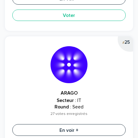
Voter
25
#
ARAGO
Secteur
: IT
Round
: Seed
27 votes enregistrés
En voir +