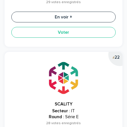
29 votes enregistrés
En voir +
Voter
22
#
SCALITY
Secteur
: IT
Round
: Série E
28 votes enregistrés