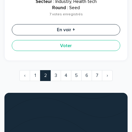
Secteur
: Industry, Health tech
Round
: Seed
7 votes enregistrés
En voir +
Voter
‹
1
2
3
4
5
6
7
›