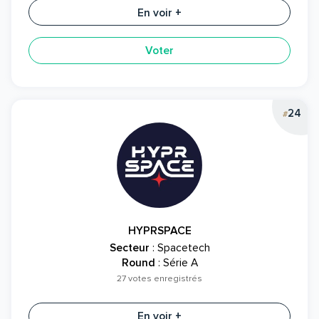
En voir +
Voter
24
#
HYPRSPACE
Secteur
: Spacetech
Round
: Série A
27 votes enregistrés
En voir +