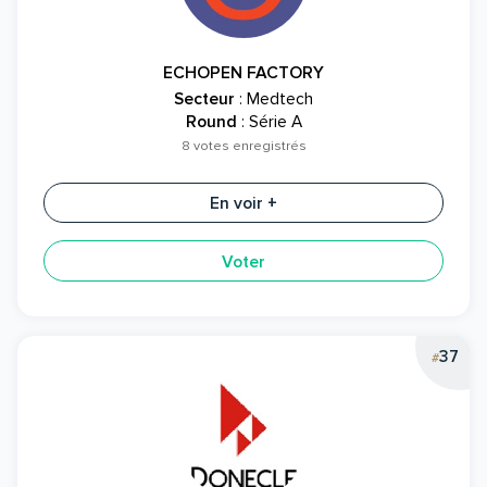
ECHOPEN FACTORY
Secteur
: Medtech
Round
: Série A
8 votes enregistrés
En voir +
Voter
37
#