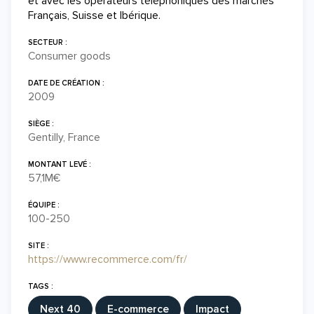
et avec les opérateurs téléphoniques des marchés
Français, Suisse et Ibérique.
SECTEUR :
Consumer goods
DATE DE CRÉATION :
2009
SIÈGE :
Gentilly, France
MONTANT LEVÉ :
57,1M€
ÉQUIPE :
100-250
SITE :
https://www.recommerce.com/fr/
TAGS :
Next 40
E-commerce
Impact