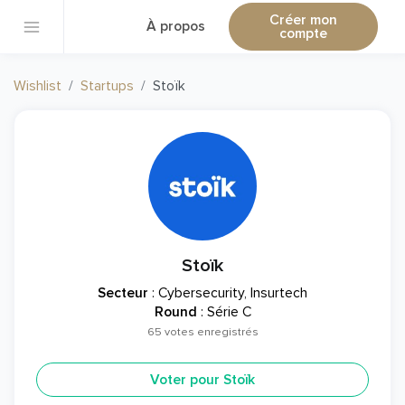
Créer mon
À propos
compte
Wishlist
Startups
Stoïk
Stoïk
Secteur
: Cybersecurity, Insurtech
Round
: Série C
65 votes enregistrés
Voter pour Stoïk