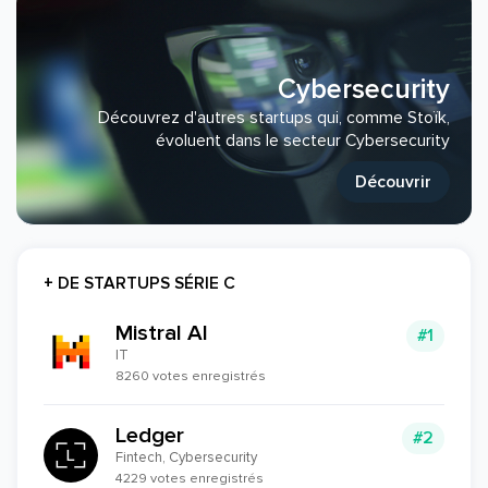
Cybersecurity
Découvrez d'autres startups qui, comme Stoïk,
évoluent dans le secteur Cybersecurity
Découvrir
+ DE STARTUPS SÉRIE C
Mistral AI
#1
IT
8260 votes enregistrés
Ledger
#2
Fintech, Cybersecurity
4229 votes enregistrés