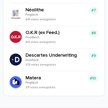
Néolithe
#7
Proptech
641 votes enregistrés
O.K.R (ex Feed.)
#8
Foodtech
431 votes enregistrés
Descartes Underwriting
#9
Insurtech
373 votes enregistrés
Matera
#10
Proptech
371 votes enregistrés