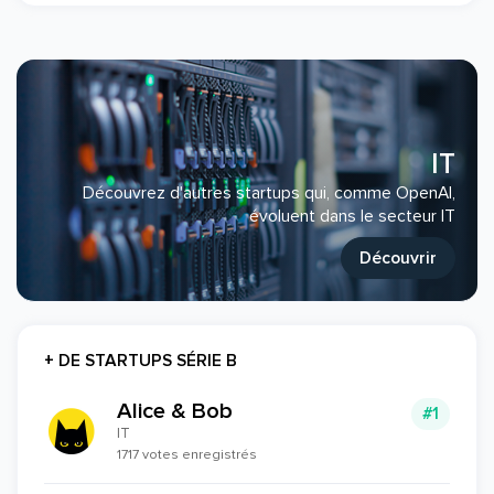
IT
Découvrez d'autres startups qui, comme OpenAI,
évoluent dans le secteur IT
Découvrir
+ DE STARTUPS SÉRIE B
Alice & Bob
#1
IT
1717 votes enregistrés