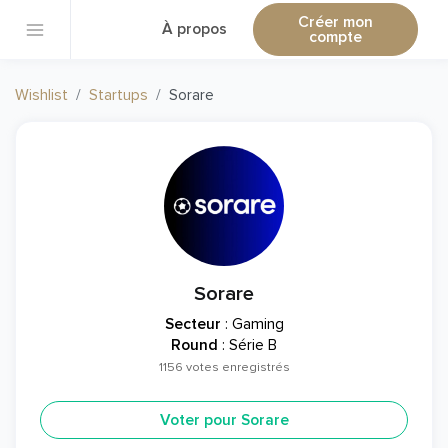
Créer mon
À propos
compte
Wishlist
Startups
Sorare
Sorare
Secteur
: Gaming
Round
: Série B
1156 votes enregistrés
Voter pour Sorare