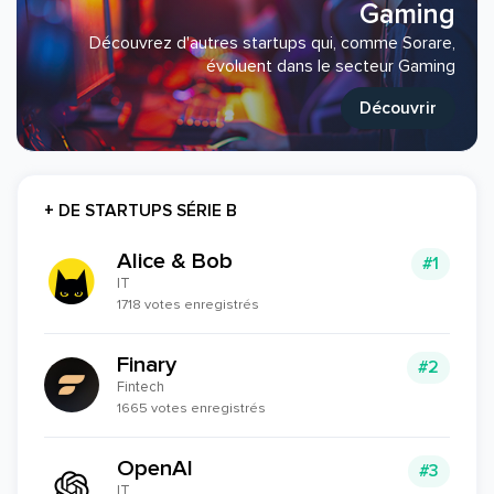
Gaming
Découvrez d'autres startups qui, comme Sorare,
évoluent dans le secteur Gaming
Découvrir
+ DE STARTUPS SÉRIE B
Alice & Bob
#1
IT
1718 votes enregistrés
Finary
#2
Fintech
1665 votes enregistrés
OpenAI
#3
IT