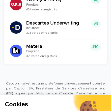
#8
Foodtech
431 votes enregistrés
Descartes Underwriting
#9
Insurtech
373 votes enregistrés
Matera
#10
Proptech
371 votes enregistrés
Caption.market est une plateforme d'investissement opérée
par Caption SA, Prestataire de Services d'investissement
(PSI) agréé par l'Autorité de Contrôle Prudentiel et de
Résolution (ACPR) sous le numéro CIB 18683.
AVERTISSEMENT : Les performances passées ne préjugent
pas des performances futures. L’investissement dans des