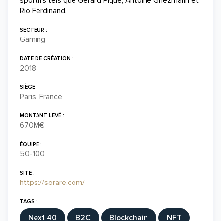
sportifs tels que Gerard Piqué, Antoine Griezmann et
Rio Ferdinand.
SECTEUR :
Gaming
DATE DE CRÉATION :
2018
SIÈGE :
Paris, France
MONTANT LEVÉ :
670M€
ÉQUIPE :
50-100
SITE :
https://sorare.com/
TAGS :
Next 40
B2C
Blockchain
NFT