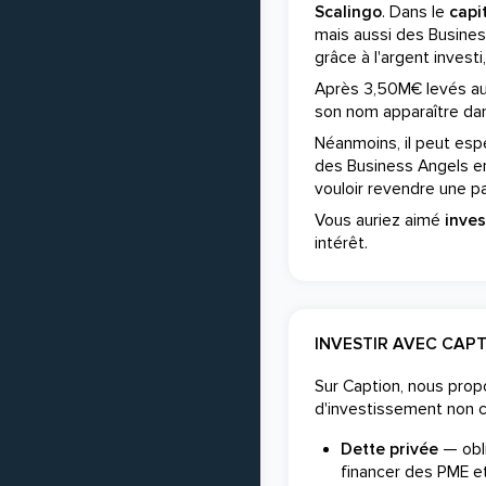
Scalingo
. Dans le
capi
mais aussi des Busines
grâce à l'argent invest
Après 3,50M€ levés aup
son nom apparaître dans
Néanmoins, il peut espér
des Business Angels e
vouloir revendre une par
Vous auriez aimé
inves
intérêt.
INVESTIR AVEC CAP
Sur Caption, nous pro
d'investissement non 
Dette privée
— obli
financer des PME et