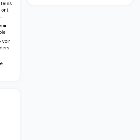
ateurs
 ont,
4.
oir
ble.
 voir
nders
re