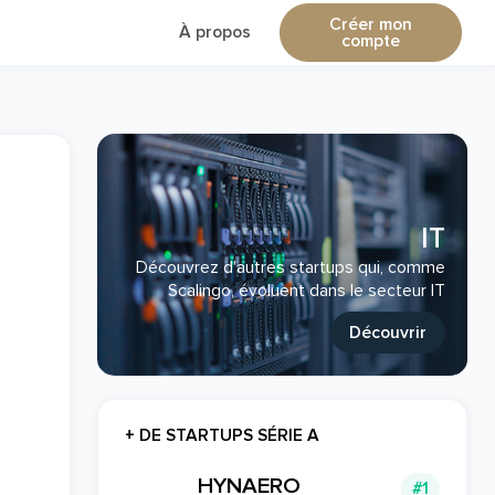
Créer mon
À propos
compte
IT
Découvrez d'autres startups qui, comme
Scalingo, évoluent dans le secteur IT
Découvrir
+ DE STARTUPS SÉRIE A
HYNAERO
#1