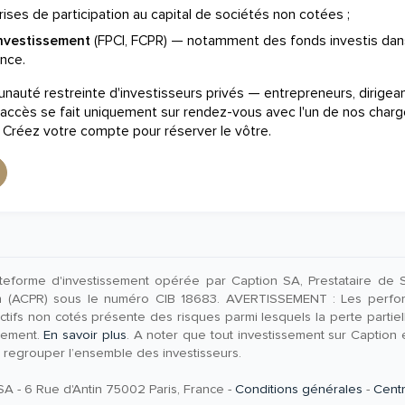
ises de participation au capital de sociétés non cotées ;
investissement
(FPCI, FCPR) — notamment des fonds investis dan
nce.
auté restreinte d'investisseurs privés — entrepreneurs, dirigea
 L'accès se fait uniquement sur rendez-vous avec l'un de nos char
. Créez votre compte pour réserver le vôtre.
teforme d'investissement opérée par Caption SA, Prestataire de Se
on (ACPR) sous le numéro CIB 18683. AVERTISSEMENT : Les perfo
tifs non cotés présente des risques parmi lesquels la perte partielle 
ssement.
En savoir plus
. A noter que tout investissement sur Caption es
e regrouper l’ensemble des investisseurs.
A - 6 Rue d'Antin 75002 Paris, France -
Conditions générales
-
Cent