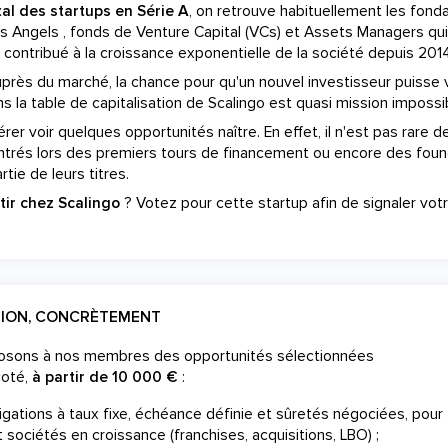
tal des startups en Série A
, on retrouve habituellement les fond
s Angels , fonds de Venture Capital (VCs) et Assets Managers qui
i, contribué à la croissance exponentielle de la société depuis 201
rès du marché, la chance pour qu'un nouvel investisseur puisse v
 la table de capitalisation de Scalingo est quasi mission impossi
er voir quelques opportunités naître. En effet, il n'est pas rare de
ntrés lors des premiers tours de financement ou encore des fou
tie de leurs titres.
tir chez Scalingo
? Votez pour cette startup afin de signaler vot
TION, CONCRÈTEMENT
posons à nos membres des opportunités sélectionnées
coté,
à partir de 10 000 €
:
gations à taux fixe, échéance définie et sûretés négociées, pour
 sociétés en croissance (franchises, acquisitions, LBO) ;