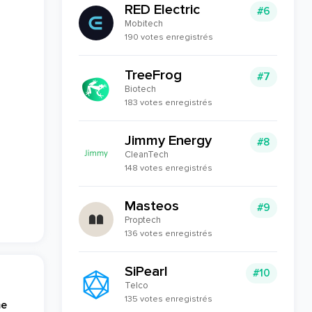
RED Electric
#6
Mobitech
190 votes enregistrés
TreeFrog
#7
Biotech
183 votes enregistrés
Jimmy Energy
#8
CleanTech
148 votes enregistrés
Masteos
#9
Proptech
136 votes enregistrés
SiPearl
#10
Telco
135 votes enregistrés
me