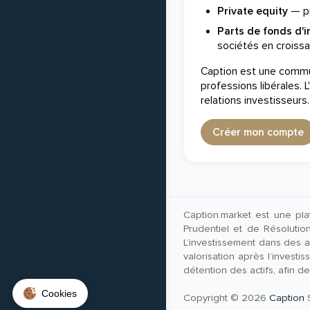
Private equity
— pr
Parts de fonds d'
sociétés en croissa
Caption est une commun
professions libérales.
relations investisseurs
Créer mon compte
Caption.market est une pla
Prudentiel et de Résoluti
L’investissement dans des ac
valorisation après l’investi
détention des actifs, afin d
Copyright © 2026
Caption
S