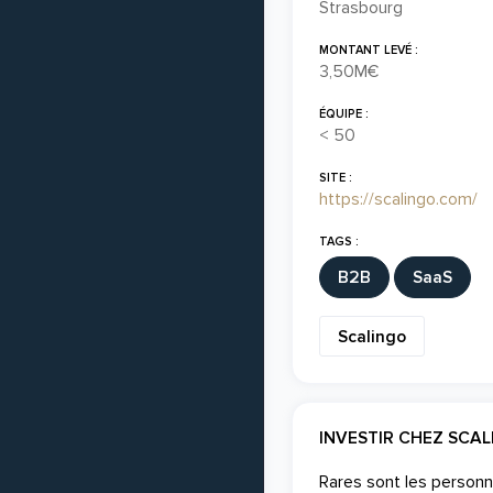
Strasbourg
MONTANT LEVÉ :
3,50M€
ÉQUIPE :
< 50
SITE :
https://scalingo.com/
TAGS :
B2B
SaaS
Scalingo
INVESTIR CHEZ SCA
Rares sont les personn