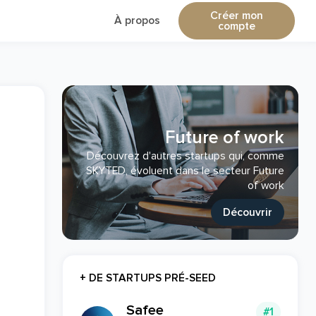
Créer mon
À propos
compte
Future of work
Découvrez d'autres startups qui, comme
SKYTED, évoluent dans le secteur Future
of work
Découvrir
+ DE STARTUPS PRÉ-SEED
Safee
#1