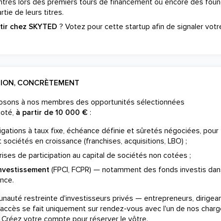
ntrés lors des premiers tours de financement ou encore des fou
tie de leurs titres.
stir chez SKYTED
? Votez pour cette startup afin de signaler votr
TION, CONCRÈTEMENT
posons à nos membres des opportunités sélectionnées
coté,
à partir de 10 000 €
:
gations à taux fixe, échéance définie et sûretés négociées, pour
 sociétés en croissance (franchises, acquisitions, LBO) ;
ises de participation au capital de sociétés non cotées ;
investissement
(FPCI, FCPR) — notamment des fonds investis dan
nce.
auté restreinte d'investisseurs privés — entrepreneurs, dirigea
 L'accès se fait uniquement sur rendez-vous avec l'un de nos char
. Créez votre compte pour réserver le vôtre.