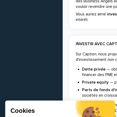
des Business Angels e
vouloir revendre une par
Vous auriez aimé
inve
intérêt.
INVESTIR AVEC CAP
Sur Caption, nous pro
d'investissement non 
Dette privée
— obli
financer des PME et
Private equity
— pr
Parts de fonds d'
sociétés en croissa
Caption est une commun
professions libérales.
relations investisseurs