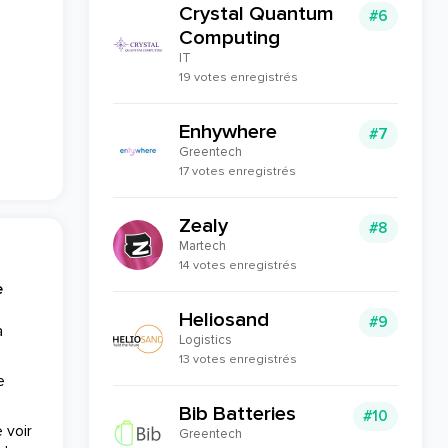
Crystal Quantum
#6
Computing
IT
19 votes enregistrés
Enhywhere
#7
Greentech
17 votes enregistrés
Zealy
#8
Martech
14 votes enregistrés
e
Heliosand
#9
a
Logistics
13 votes enregistrés
e
Bib Batteries
#10
 voir
Greentech