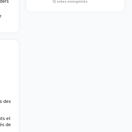
nders
12 votes enregistrés
e
s des
nts et
gés de