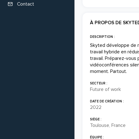
Contact
À PROPOS DE SKYTE
DESCRIPTION :
Skyted développe de no
travail hybride en rédu
travail. Préparez-vous
vidéoconférences silenc
moment. Partout.
SECTEUR :
Future of work
DATE DE CRÉATION :
2022
SIÈGE :
Toulouse, France
ÉQUIPE :