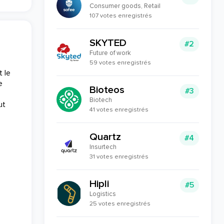
Consumer goods, Retail
107 votes enregistrés
SKYTED
#2
Future of work
59 votes enregistrés
 le
e
Bioteos
#3
Biotech
ut
41 votes enregistrés
Quartz
#4
Insurtech
31 votes enregistrés
Hipli
#5
Logistics
25 votes enregistrés