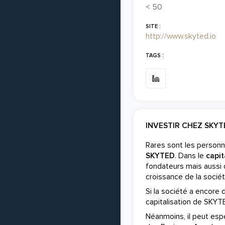
< 50
SITE :
http://www.skyted.io
TAGS :
INVESTIR CHEZ SKYT
Rares sont les personn
SKYTED
. Dans le
capit
fondateurs mais aussi d
croissance de la socié
Si la société a encore 
capitalisation de SKYT
Néanmoins, il peut espér