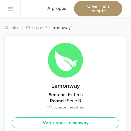
Créer mon
À propos
compte
Wishlist
Startups
Lemonway
Lemonway
Secteur
: Fintech
Round
: Série B
144 votes enregistrés
Voter pour Lemonway