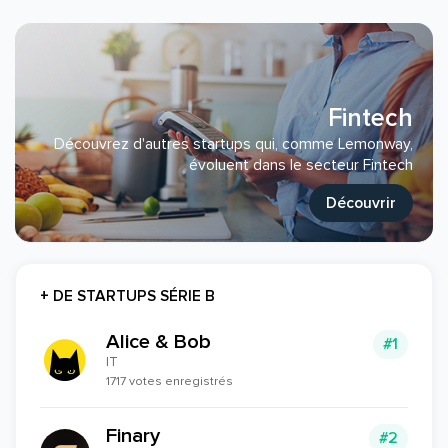
Fintech
Découvrez d'autres startups qui, comme Lemonway,
évoluent dans le secteur Fintech
Découvrir
+ DE STARTUPS SÉRIE B
Alice & Bob
#1
IT
1717 votes enregistrés
Finary
#2