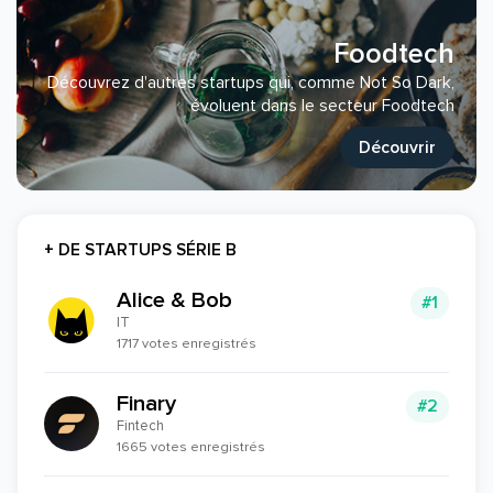
Foodtech
Découvrez d'autres startups qui, comme Not So Dark,
évoluent dans le secteur Foodtech
Découvrir
+ DE STARTUPS SÉRIE B
Alice & Bob
#1
IT
1717 votes enregistrés
Finary
#2
Fintech
1665 votes enregistrés