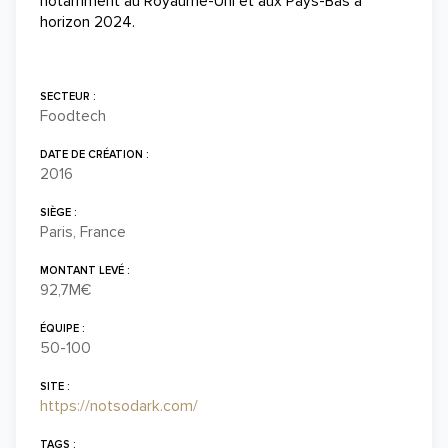
notamment au Royaume-Uni et aux Pays-Bas à
horizon 2024.
SECTEUR :
Foodtech
DATE DE CRÉATION :
2016
SIÈGE :
Paris, France
MONTANT LEVÉ :
92,7M€
ÉQUIPE :
50-100
SITE :
https://notsodark.com/
TAGS :