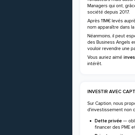
Managers qui ont, grâce
société depuis 2017.
Après 11M€ levés auprè
nom apparaître dans la 
Néanmoins, il peut espér
des Business Angels e
vouloir revendre une par
Vous auriez aimé
inves
intérêt.
INVESTIR AVEC CAP
Sur Caption, nous pro
d'investissement non 
Dette privée
— obli
financer des PME et