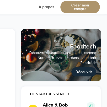
Créer mon
À propos
compte
Foodtech
Découvrez d'autres startups qui, comme
Nutriearth, évoluent dans le secteur
Foodtech
Découvrir
+ DE STARTUPS SÉRIE B
Alice & Bob
#1