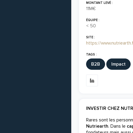
MONTANT LEVÉ :
11M€
ÉQUIPE :
< 50
SITE :
https://www.nutriearth.f
TAGS :
B2B
Impact
INVESTIR CHEZ NUT
Rares sont les personn
Nutriearth
. Dans le
ca
fondateurs mais aussi 