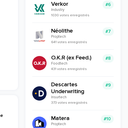
Verkor
#6
Industry
1030 votes enregistrés
Néolithe
#7
Proptech
641 votes enregistrés
O.K.R (ex Feed.)
#8
Foodtech
431 votes enregistrés
Descartes
#9
Underwriting
Insurtech
373 votes enregistrés
me
Matera
#10
Proptech