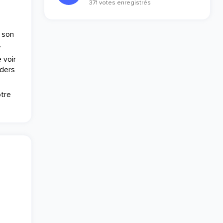
371 votes enregistrés
r son
.
 voir
nders
otre