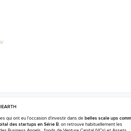
r/
RIEARTH
es qui ont eu l'occasion d'investir dans de
belles scale ups com
pital des startups en Série B
, on retrouve habituellement les
des Business Angels , fonds de Venture Capital (VCs) et Assets