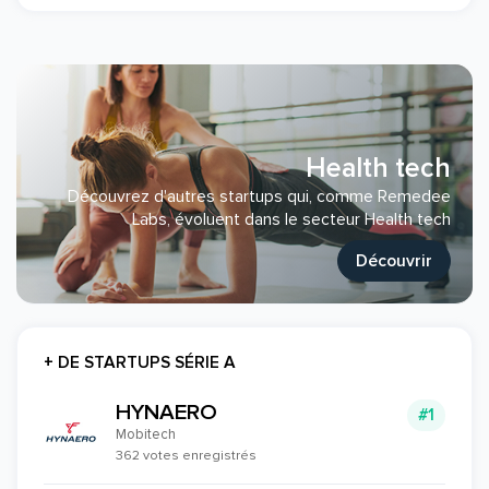
Health tech
Découvrez d'autres startups qui, comme Remedee
Labs, évoluent dans le secteur Health tech
Découvrir
+ DE STARTUPS SÉRIE A
HYNAERO
#1
Mobitech
362 votes enregistrés