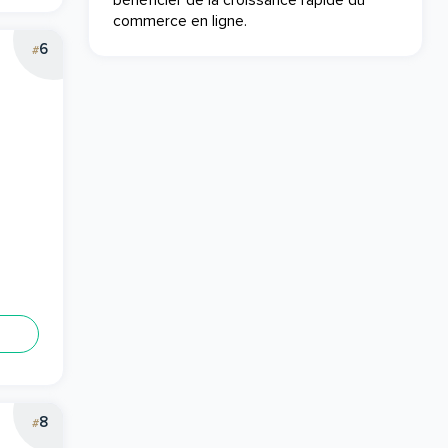
bénéficier de la croissance rapide du
commerce en ligne.
6
#
8
#