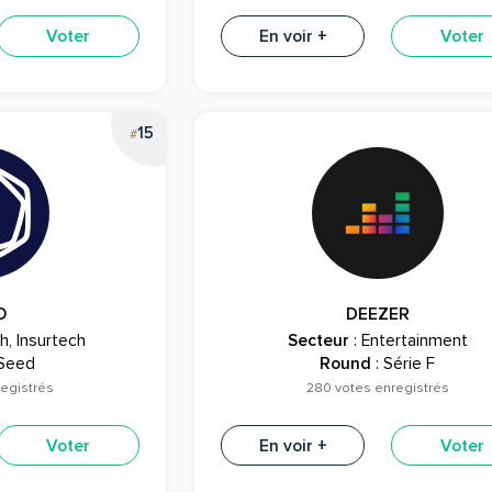
Voter
En voir +
Voter
15
#
O
DEEZER
h, Insurtech
Secteur
: Entertainment
 Seed
Round
: Série F
registrés
280 votes enregistrés
Voter
En voir +
Voter