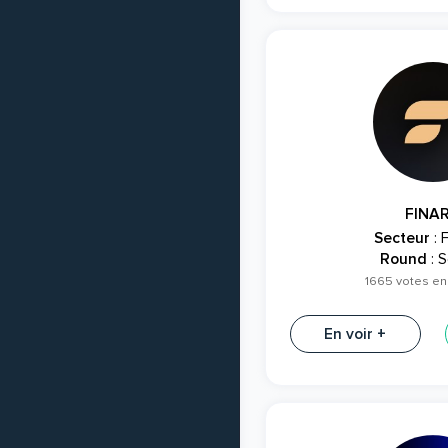
FINA
Secteur
: 
Round
: S
1665 votes en
En voir +