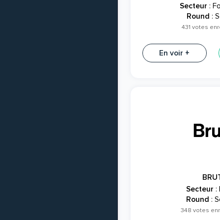
Secteur
: F
Round
: S
431 votes enr
En voir +
BRU
Secteur
:
Round
: S
348 votes en