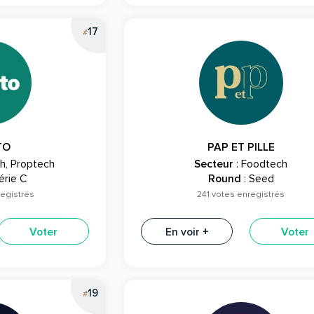
17
#
TO
PAP ET PILLE
ch, Proptech
Secteur
: Foodtech
érie C
Round
: Seed
registrés
241 votes enregistrés
Voter
En voir +
Voter
19
#