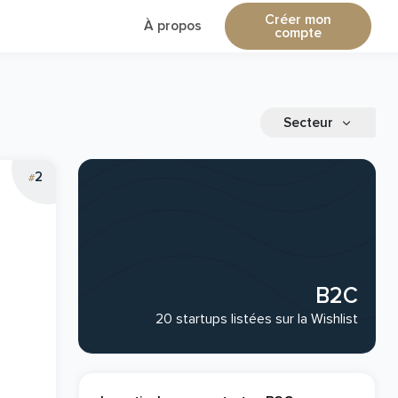
Créer mon
À propos
compte
Secteur
2
#
B2C
20 startups listées sur la Wishlist