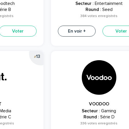
oodtech
Secteur
: Entertainment
érie B
Round
: Seed
egistrés
384 votes enregistrés
Voter
En voir +
Voter
13
#
T
VOODOO
 Media
Secteur
: Gaming
érie C
Round
: Série D
registrés
336 votes enregistrés