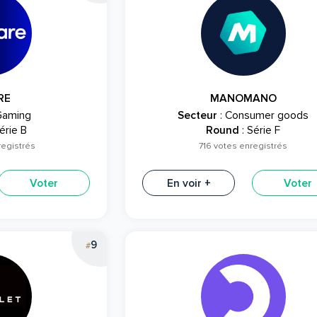
RE
MANOMANO
Gaming
Secteur
: Consumer goods
érie B
Round
: Série F
registrés
716 votes enregistrés
Voter
En voir +
Voter
9
#