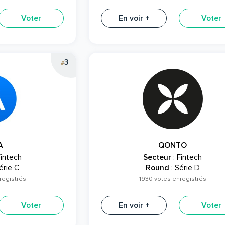
Voter
En voir +
Voter
3
#
A
QONTO
Fintech
Secteur
: Fintech
érie C
Round
: Série D
registrés
1930 votes enregistrés
Voter
En voir +
Voter