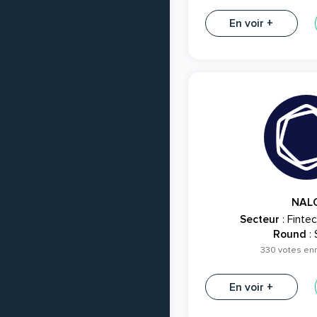
En voir +
NAL
Secteur
: Fintec
Round
:
330 votes en
En voir +