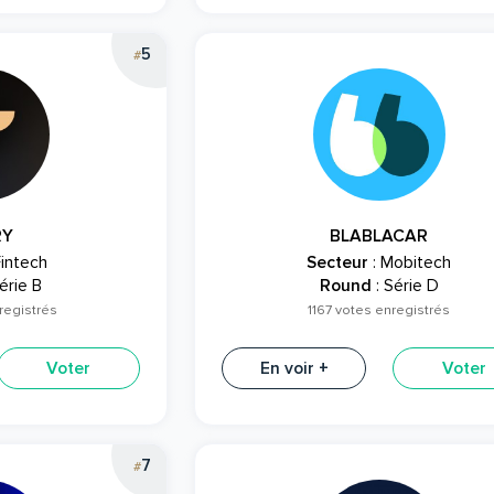
5
#
RY
BLABLACAR
Fintech
Secteur
: Mobitech
érie B
Round
: Série D
registrés
1167 votes enregistrés
Voter
En voir +
Voter
7
#