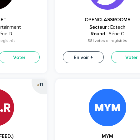
LET
OPENCLASSROOMS
ertainment
Secteur
: Edtech
érie D
Round
: Série C
registrés
581 votes enregistrés
Voter
En voir +
Voter
11
#
FEED.)
MYM