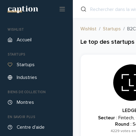
Wishlist
Startups
B2C
WISHLIST
Accueil
Le top des startup
STARTUPS
Startups
Industries
BIENS DE COLLECTION
Montres
LEDG
EN SAVOIR PLUS
Secteur
: Fintech,
Round
: S
Centre d'aide
4229 votes en