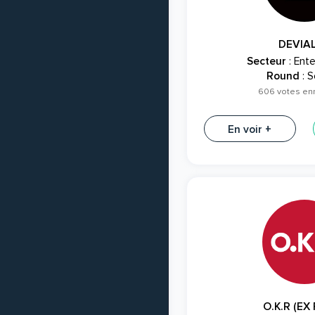
DEVIA
Secteur
: Ent
Round
: S
606 votes en
En voir +
O.K.R (EX 