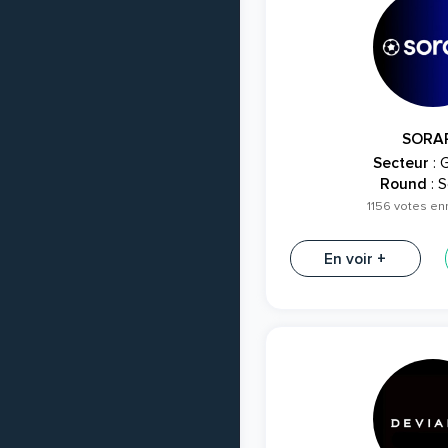
SORA
Secteur
: 
Round
: S
1156 votes en
En voir +