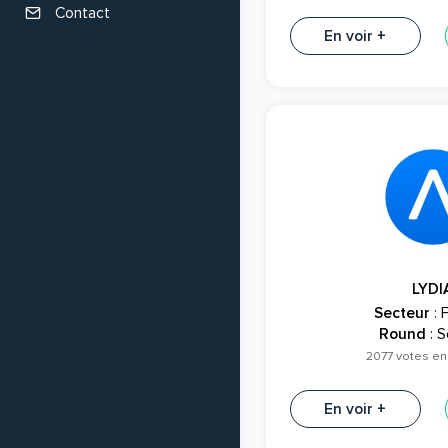
Contact
En voir +
LYDI
Secteur
: 
Round
: S
2077 votes en
En voir +