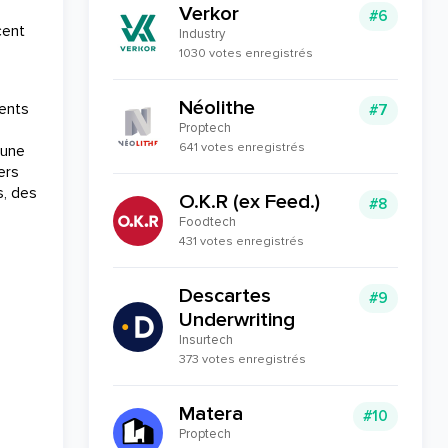
Verkor
#6
cent
Industry
1030 votes enregistrés
Néolithe
ments
#7
Proptech
641 votes enregistrés
 une
ers
s, des
O.K.R (ex Feed.)
#8
Foodtech
431 votes enregistrés
Descartes
#9
Underwriting
Insurtech
373 votes enregistrés
Matera
#10
Proptech