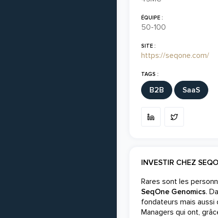
ÉQUIPE :
50-100
SITE :
https://seqone.com/
TAGS :
B2B
SaaS
INVESTIR CHEZ SEQ
Rares sont les personn
SeqOne Genomics
. D
fondateurs mais aussi 
Managers qui ont, grâce