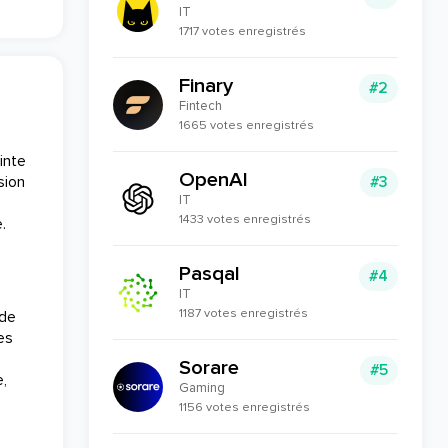
IT
1717 votes enregistrés
Finary
#2
Fintech
1665 votes enregistrés
inte
OpenAI
sion
#3
IT
1433 votes enregistrés
.
Pasqal
#4
IT
1187 votes enregistrés
 de
es
Sorare
#5
e,
Gaming
1156 votes enregistrés