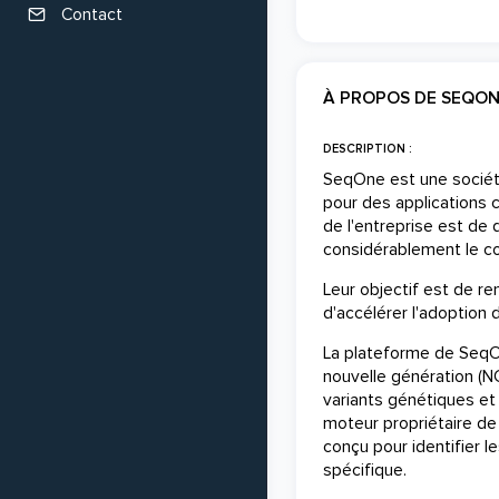
Contact
À PROPOS DE SEQO
DESCRIPTION :
SeqOne est une sociét
pour des applications c
de l'entreprise est de
considérablement le co
Leur objectif est de re
d'accélérer l'adoption
La plateforme de SeqO
nouvelle génération (NG
variants génétiques et 
moteur propriétaire de
conçu pour identifier 
spécifique.