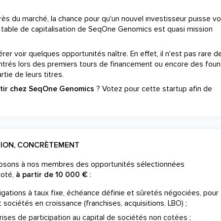
s du marché, la chance pour qu'un nouvel investisseur puisse vo
 table de capitalisation de SeqOne Genomics est quasi mission
er voir quelques opportunités naître. En effet, il n'est pas rare de
ntrés lors des premiers tours de financement ou encore des fou
tie de leurs titres.
stir chez SeqOne Genomics
? Votez pour cette startup afin de
TION, CONCRÈTEMENT
posons à nos membres des opportunités sélectionnées
coté,
à partir de 10 000 €
:
gations à taux fixe, échéance définie et sûretés négociées, pour
 sociétés en croissance (franchises, acquisitions, LBO) ;
ises de participation au capital de sociétés non cotées ;