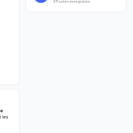
371 votes enregistrés
me
t les