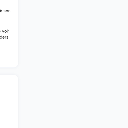
ir son
 voir
nders