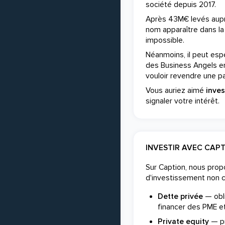
société depuis 2017.
Après 43M€ levés auprè
nom apparaître dans la
impossible.
Néanmoins, il peut espér
des Business Angels e
vouloir revendre une par
Vous auriez aimé
inve
signaler votre intérêt.
INVESTIR AVEC CAP
Sur Caption, nous pro
d'investissement non 
Dette privée
— obli
financer des PME et
Private equity
— pr