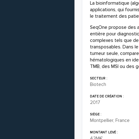
La bioinformatique (a
applications, qui four
le traitement des pati
SeqOne propose des app
entière pour diagnosti
complexes tels que des
transposables. Dans le
tumeur seule, comparer
hématologiques en iden
TMB, des MSI ou des gè
SECTEUR :
Biotech
DATE DE CRÉATION :
2017
SIÈGE :
Montpellier, France
MONTANT LEVÉ :
43M€