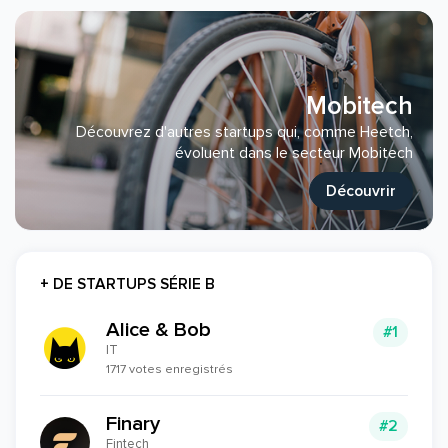
Mobitech
Découvrez d'autres startups qui, comme Heetch,
évoluent dans le secteur Mobitech
Découvrir
+ DE STARTUPS SÉRIE B
Alice & Bob
#1
IT
1717 votes enregistrés
Finary
#2
Fintech