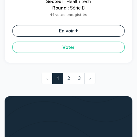
Secteur
: Health tech
Round
: Série B
44 votes enregistrés
En voir +
Voter
‹
1
2
3
›