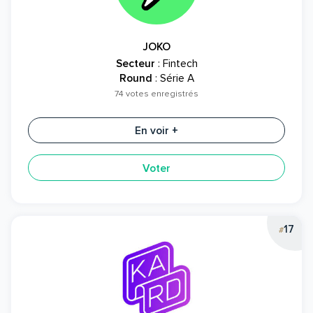
JOKO
Secteur
: Fintech
Round
: Série A
74 votes enregistrés
En voir +
Voter
17
#