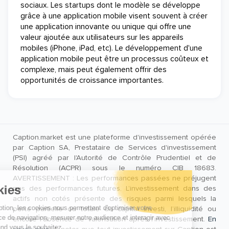
sociaux. Les startups dont le modèle se développe
grâce à une application mobile visent souvent à créer
une application innovante ou unique qui offre une
valeur ajoutée aux utilisateurs sur les appareils
mobiles (iPhone, iPad, etc). Le développement d'une
application mobile peut être un processus coûteux et
complexe, mais peut également offrir des
opportunités de croissance importantes.
Caption.market est une plateforme d'investissement opérée
par Caption SA, Prestataire de Services d'investissement
(PSI) agréé par l'Autorité de Contrôle Prudentiel et de
Résolution (ACPR) sous le numéro CIB 18683.
AVERTISSEMENT : Les performances passées ne préjugent
pas des performances futures. L’investissement dans des
actifs non cotés présente des risques parmi lesquels la
perte partielle ou totale du capital investi, l’illiquidité ou
encore l’absence de valorisation après l’investissement.
En