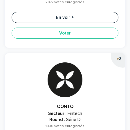
2077 votes enregistrés
En voir +
Voter
2
#
QONTO
Secteur
: Fintech
Round
: Série D
1930 votes enregistrés