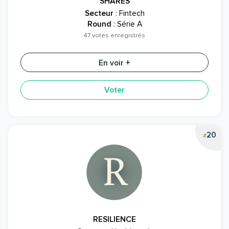
SHARES
Secteur
: Fintech
Round
: Série A
47 votes enregistrés
En voir +
Voter
20
#
RESILIENCE