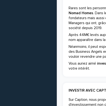
Rares sont les personn
Nomad Homes
. Dans 
fondateurs mais aussi 
Managers qui ont, grâce
société depuis 2019.
Après 44M€ levés auprè
nom apparaître dans la
Néanmoins, il peut espér
des Business Angels e
vouloir revendre une par
Vous auriez aimé
inve
votre intérêt.
INVESTIR AVEC CAP
Sur Caption, nous pro
d'investissement non 