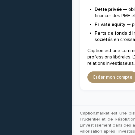
Dette privée
— obli
financer des PME et
Private equity
— pr
Parts de fonds d'
sociétés en croissa
Caption est une commun
professions libérales.
relations investisseurs
Créer mon compte
Caption.market est une pla
Prudentiel et de Résoluti
L’investissement dans des ac
valorisation après l’investi