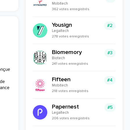
Mobitech
362 votes enregistrés
Yousign
#2
Legaltech
278 votes enregistrés
-
Biomemory
#3
Biotech
241 votes enregistrés
conçue
Fifteen
#4
 de
Mobitech
tance
218 votes enregistrés
Papernest
#5
Legaltech
206 votes enregistrés