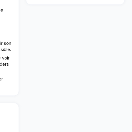
me
ir son
sible.
 voir
nders
er