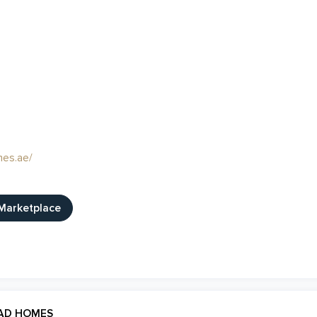
es.ae/
Marketplace
MAD HOMES