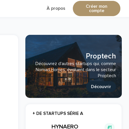
Créer mon
À propos
compte
Proptech
Découvrez d'autres startups qui, comme
Nomad Homes, évoluent dans le secteur
Proptech
Découvrir
+ DE STARTUPS SÉRIE A
HYNAERO
#1