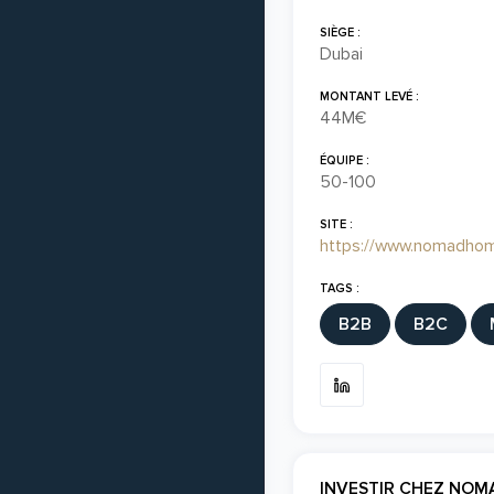
SIÈGE :
Dubai
MONTANT LEVÉ :
44M€
ÉQUIPE :
50-100
SITE :
https://www.nomadhom
TAGS :
B2B
B2C
INVESTIR CHEZ NO