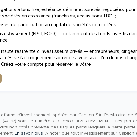
gations à taux fixe, échéance définie et sûretés négociées, pour
 sociétés en croissance (franchises, acquisitions, LBO) ;
ises de participation au capital de sociétés non cotées ;
investissement
(FPCI, FCPR) — notamment des fonds investis dan
nce.
auté restreinte d'investisseurs privés — entrepreneurs, dirigea
 L'accès se fait uniquement sur rendez-vous avec l'un de nos char
. Créez votre compte pour réserver le vôtre.
teforme d'investissement opérée par Caption SA, Prestataire de Se
on (ACPR) sous le numéro CIB 18683. AVERTISSEMENT : Les perfo
tifs non cotés présente des risques parmi lesquels la perte partielle 
ssement.
En savoir plus
. A noter que tout investissement sur Caption es