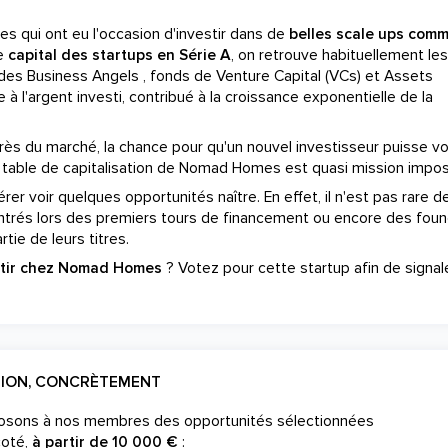
es qui ont eu l'occasion d'investir dans de
belles scale ups com
le
capital des startups en Série A
, on retrouve habituellement les
des Business Angels , fonds de Venture Capital (VCs) et Assets
 à l'argent investi, contribué à la croissance exponentielle de la
s du marché, la chance pour qu'un nouvel investisseur puisse vo
 table de capitalisation de Nomad Homes est quasi mission impos
er voir quelques opportunités naître. En effet, il n'est pas rare de
ntrés lors des premiers tours de financement ou encore des fou
tie de leurs titres.
stir chez Nomad Homes
? Votez pour cette startup afin de signal
TION, CONCRÈTEMENT
posons à nos membres des opportunités sélectionnées
coté,
à partir de 10 000 €
: