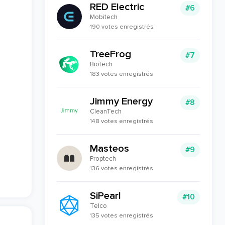
RED Electric
#6
Mobitech
190 votes enregistrés
TreeFrog
#7
Biotech
183 votes enregistrés
Jimmy Energy
#8
CleanTech
148 votes enregistrés
Masteos
#9
Proptech
136 votes enregistrés
SiPearl
#10
Telco
135 votes enregistrés