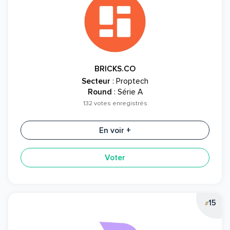
BRICKS.CO
Secteur
: Proptech
Round
: Série A
132 votes enregistrés
En voir +
Voter
15
#