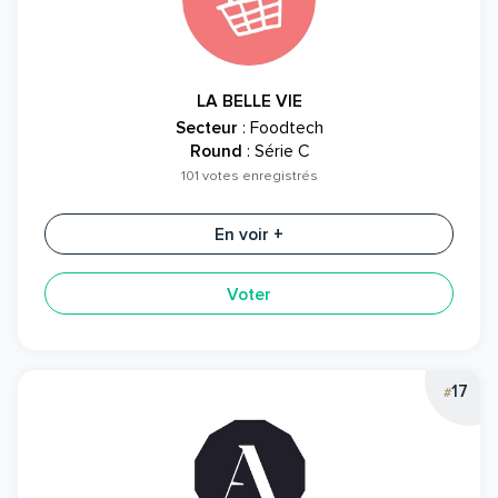
LA BELLE VIE
Secteur
: Foodtech
Round
: Série C
101 votes enregistrés
En voir +
Voter
17
#