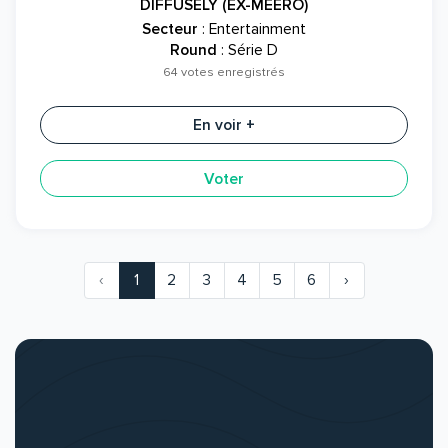
DIFFUSELY (EX-MEERO)
Secteur
: Entertainment
Round
: Série D
64 votes enregistrés
En voir +
Voter
‹
1
2
3
4
5
6
›