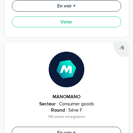
En voir +
Voter
5
#
MANOMANO
Secteur
: Consumer goods
Round
: Série F
716 votes enregistrés
En voir +