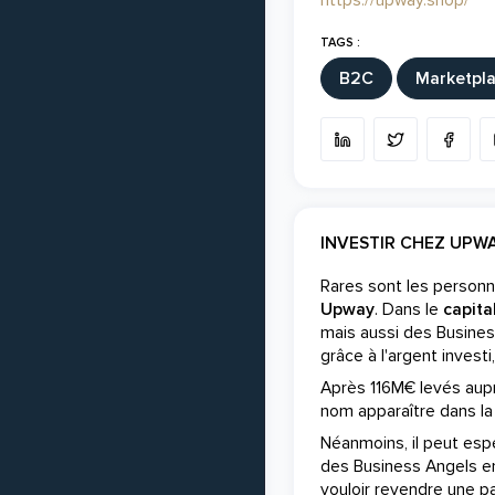
https://upway.shop/
TAGS :
B2C
Marketpl
INVESTIR CHEZ UPW
Rares sont les personn
Upway
. Dans le
capita
mais aussi des Busines
grâce à l'argent invest
Après 116M€ levés aupr
nom apparaître dans la
Néanmoins, il peut espér
des Business Angels e
vouloir revendre une par