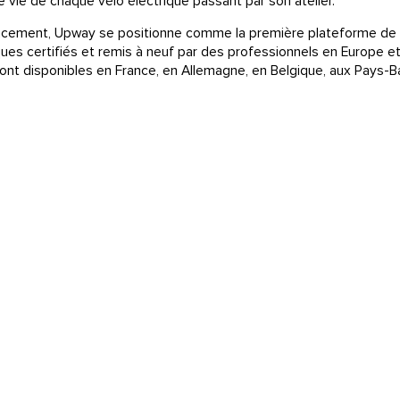
 vie de chaque vélo électrique passant par son atelier.
ncement, Upway se positionne comme la première plateforme de
ques certifiés et remis à neuf par des professionnels en Europe e
sont disponibles en France, en Allemagne, en Belgique, aux Pays-B