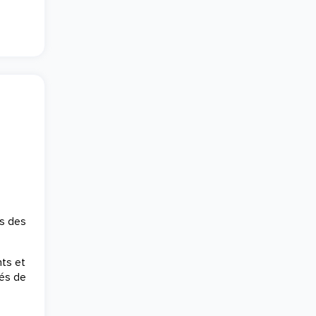
s des
nts et
gés de