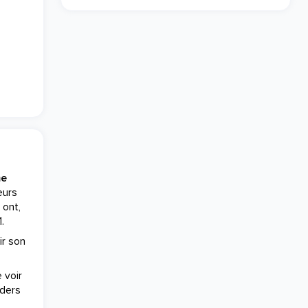
me
eurs
 ont,
.
ir son
 voir
nders