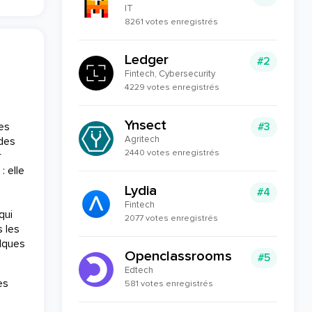
IT
8261 votes enregistrés
Ledger
#2
Fintech, Cybersecurity
4229 votes enregistrés
Ynsect
es
#3
Agritech
ndes
2440 votes enregistrés
r
: elle
Lydia
#4
Fintech
qui
2077 votes enregistrés
s les
elques
Openclassrooms
#5
Edtech
es
581 votes enregistrés