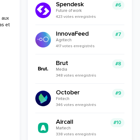
Spendesk
#6
Future of work
423 votes enregistrés
t aux
as et
InnovaFeed
#7
Agritech
417 votes enregistrés
Brut
#8
Media
348 votes enregistrés
October
#9
Fintech
346 votes enregistrés
Aircall
#10
Martech
338 votes enregistrés