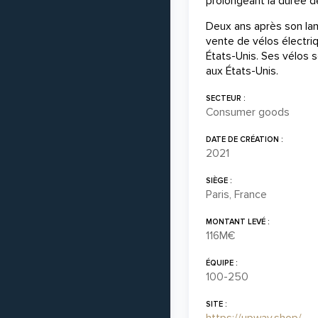
prolongeant la durée de
Deux ans après son la
vente de vélos électri
États-Unis. Ses vélos 
aux États-Unis.
SECTEUR :
Consumer goods
DATE DE CRÉATION :
2021
SIÈGE :
Paris, France
MONTANT LEVÉ :
116M€
ÉQUIPE :
100-250
SITE :