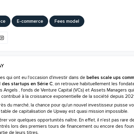
ace
E-commerce
Fees model
AY
es qui ont eu l'occasion d'investir dans de
belles scale ups com
l des startups en Série C
, on retrouve habituellement les fondat
s Angels , fonds de Venture Capital (VCs) et Assets Managers qui
i, contribué à la croissance exponentielle de la société depuis 2021
ès du marché, la chance pour qu'un nouvel investisseur puisse vo
 table de capitalisation de Upway est quasi mission impossible.
er voir quelques opportunités naître. En effet, il n'est pas rare de
ntrés lors des premiers tours de financement ou encore des fou
tie de leurs titres.