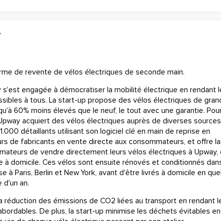
Y
rme de revente de vélos électriques de seconde main.
s'est engagée à démocratiser la mobilité électrique en rendant l
ssibles à tous. La start-up propose des vélos électriques de gra
qu'à 60% moins élevés que le neuf, le tout avec une garantie. Pou
 Upway acquiert des vélos électriques auprès de diverses sources 
.000 détaillants utilisant son logiciel clé en main de reprise en
urs de fabricants en vente directe aux consommateurs, et offre la
mateurs de vendre directement leurs vélos électriques à Upway, 
te à domicile. Ces vélos sont ensuite rénovés et conditionnés dan
se à Paris, Berlin et New York, avant d'être livrés à domicile en qu
 d'un an.
la réduction des émissions de CO2 liées au transport en rendant l
abordables. De plus, la start-up minimise les déchets évitables en