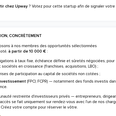
stir chez Upway
? Votez pour cette startup afin de signaler votre
TION, CONCRÈTEMENT
posons à nos membres des opportunités sélectionnées
coté,
à partir de 10 000 €
:
gations à taux fixe, échéance définie et sûretés négociées, pour
 sociétés en croissance (franchises, acquisitions, LBO) ;
ises de participation au capital de sociétés non cotées ;
investissement
(FPCI, FCPR) — notamment des fonds investis dan
nce.
auté restreinte d'investisseurs privés — entrepreneurs, dirigea
 L'accès se fait uniquement sur rendez-vous avec l'un de nos char
. Créez votre compte pour réserver le vôtre.