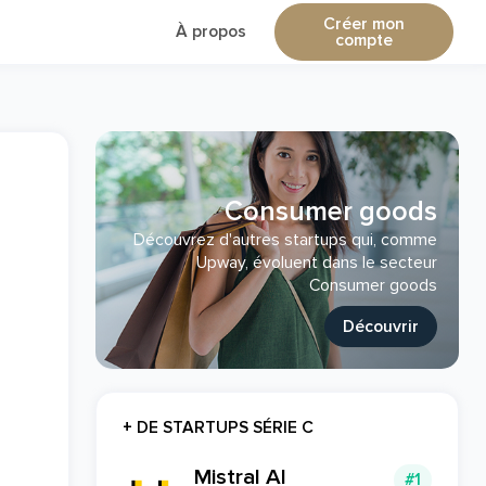
Créer mon
À propos
compte
Consumer goods
Découvrez d'autres startups qui, comme
Upway, évoluent dans le secteur
Consumer goods
Découvrir
+ DE STARTUPS SÉRIE C
Mistral AI
#1