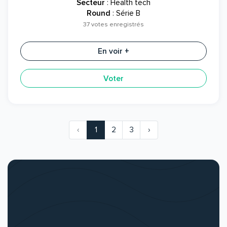
Secteur
: Health tech
Round
: Série B
37 votes enregistrés
En voir +
Voter
‹
1
2
3
›