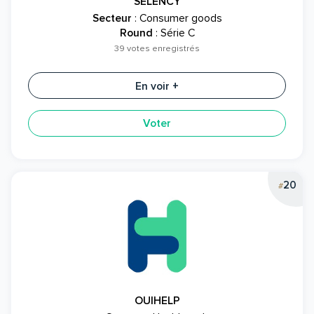
SELENCY
Secteur
: Consumer goods
Round
: Série C
39 votes enregistrés
En voir +
Voter
20
#
OUIHELP