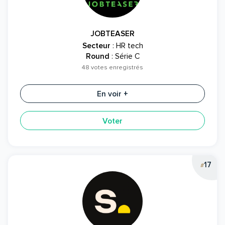
JOBTEASER
Secteur
: HR tech
Round
: Série C
48 votes enregistrés
En voir +
Voter
17
#