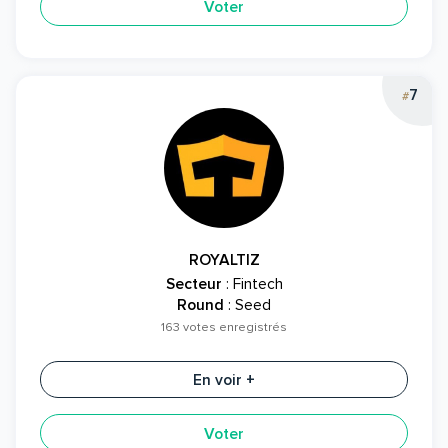
Voter
7
#
ROYALTIZ
Secteur
: Fintech
Round
: Seed
163 votes enregistrés
En voir +
Voter