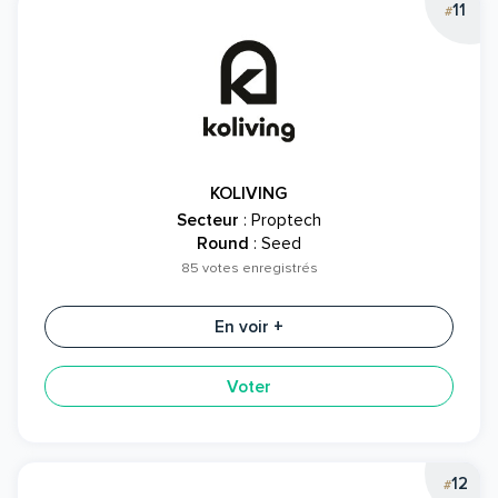
11
#
KOLIVING
Secteur
: Proptech
Round
: Seed
85 votes enregistrés
En voir +
Voter
12
#