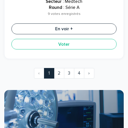
Secteur
: Medtech
Round
: Série A
9 votes enregistrés
En voir +
Voter
‹
1
2
3
4
›