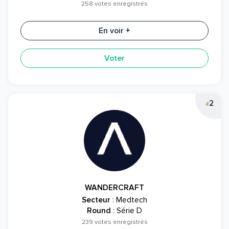
258 votes enregistrés
En voir +
Voter
2
#
WANDERCRAFT
Secteur
: Medtech
Round
: Série D
239 votes enregistrés