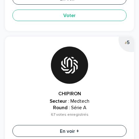
Voter
5
#
CHIPIRON
Secteur
: Medtech
Round
: Série A
67 votes enregistrés
En voir +