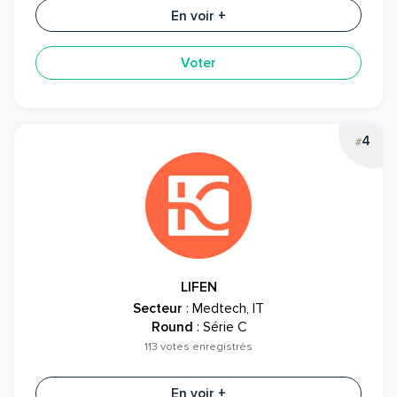
En voir +
Voter
4
#
LIFEN
Secteur
: Medtech, IT
Round
: Série C
113 votes enregistrés
En voir +