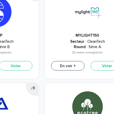
P
MYLIGHT150
leanTech
Secteur
: CleanTech
érie B
Round
: Série A
egistrés
32 votes enregistrés
Voter
En voir +
Voter
9
#