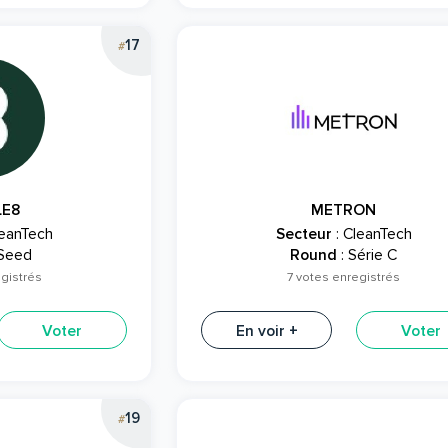
17
#
LE8
METRON
leanTech
Secteur
: CleanTech
 Seed
Round
: Série C
gistrés
7 votes enregistrés
Voter
En voir +
Voter
19
#