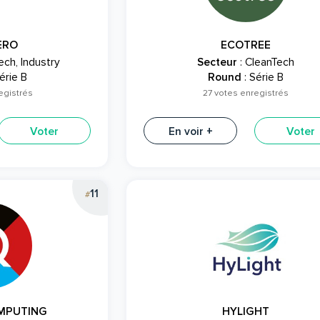
ERO
ECOTREE
ech, Industry
Secteur
: CleanTech
érie B
Round
: Série B
egistrés
27 votes enregistrés
Voter
En voir +
Voter
11
#
MPUTING
HYLIGHT