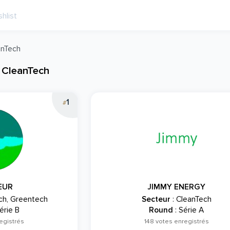
anTech
 CleanTech
1
#
EUR
JIMMY ENERGY
ch, Greentech
Secteur
: CleanTech
érie B
Round
: Série A
egistrés
148 votes enregistrés