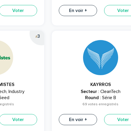
Voter
En voir +
Voter
3
#
MISTES
KAYRROS
ech, Industry
Secteur
: CleanTech
 Seed
Round
: Série B
egistrés
69 votes enregistrés
Voter
En voir +
Voter