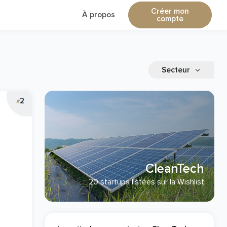
Créer mon
À propos
compte
Secteur
2
#
CleanTech
20 startups listées sur la Wishlist