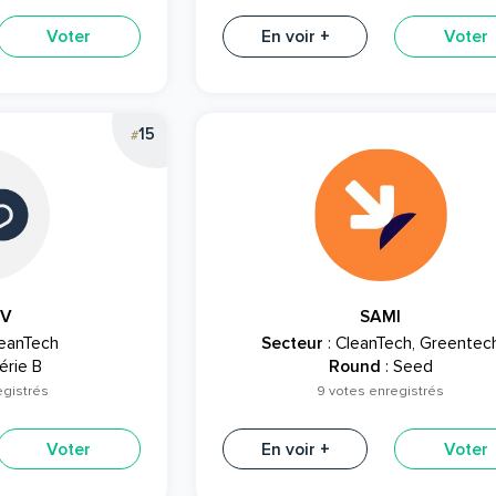
Voter
En voir +
Voter
15
#
EV
SAMI
leanTech
Secteur
: CleanTech, Greentec
érie B
Round
: Seed
egistrés
9 votes enregistrés
Voter
En voir +
Voter