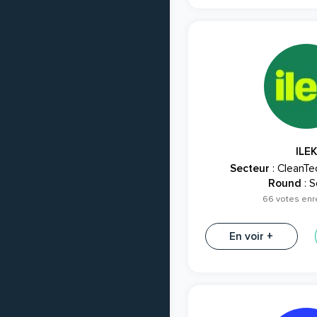
ILEK
Secteur
: CleanTe
Round
: S
66 votes enr
En voir +