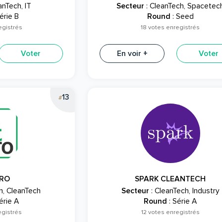
anTech, IT
Secteur
: CleanTech, Spacetec
érie B
Round
: Seed
egistrés
18 votes enregistrés
Voter
En voir +
Voter
13
#
RO
SPARK CLEANTECH
h, CleanTech
Secteur
: CleanTech, Industry
érie A
Round
: Série A
egistrés
12 votes enregistrés