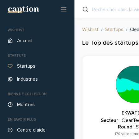
Wishlist
Startups
Cle
WISHLIST
Accueil
Le Top des startups
STARTUPS
Startups
Industries
BIENS DE COLLECTION
Montres
EKWAT
EN SAVOIR PLUS
Secteur
: CleanTe
Round
: S
Centre d'aide
170 votes enr