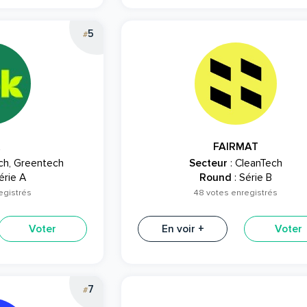
5
#
FAIRMAT
ch, Greentech
Secteur
: CleanTech
érie A
Round
: Série B
egistrés
48 votes enregistrés
Voter
En voir +
Voter
7
#