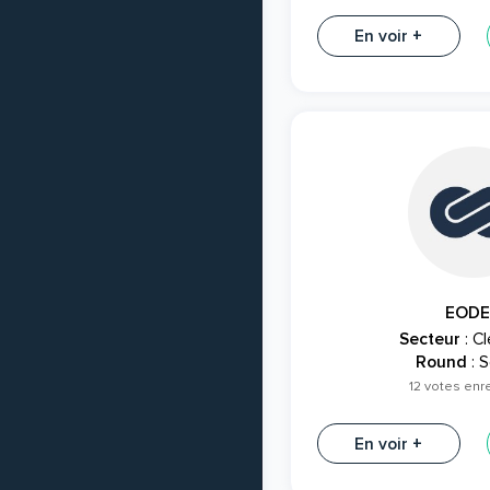
En voir +
EOD
Secteur
: C
Round
: S
12 votes enr
En voir +