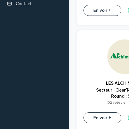
Contact
En voir +
LES ALCHI
Secteur
: CleanT
Round
:
102 votes enr
En voir +