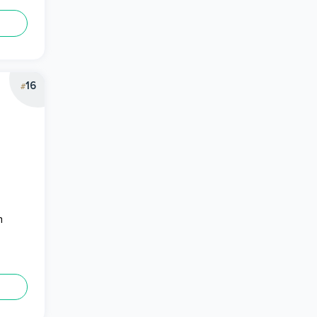
16
#
h