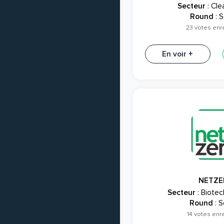
Secteur
: Cle
Round
: S
23 votes enr
En voir +
NETZE
Secteur
: Biotec
Round
: S
14 votes enr