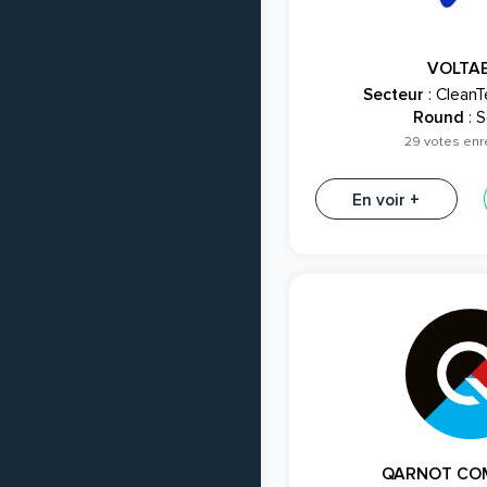
VOLTA
Secteur
: CleanT
Round
: S
29 votes enr
En voir +
QARNOT CO