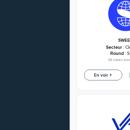
SWEE
Secteur
: C
Round
: S
36 votes enr
En voir +