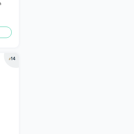
h
14
#