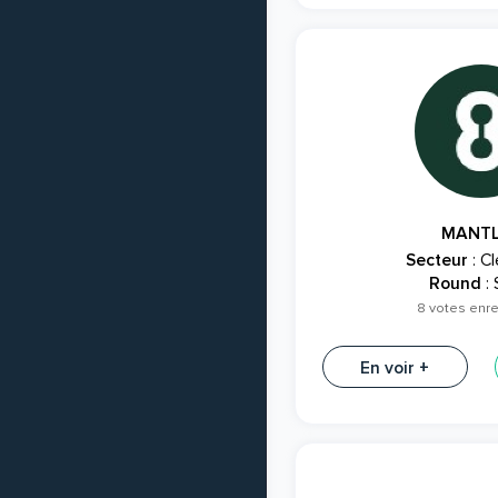
MANT
Secteur
: C
Round
:
8 votes enre
En voir +