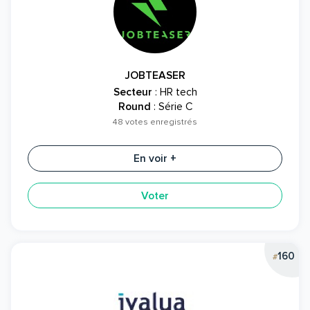
JOBTEASER
Secteur
: HR tech
Round
: Série C
48 votes enregistrés
En voir +
Voter
160
#