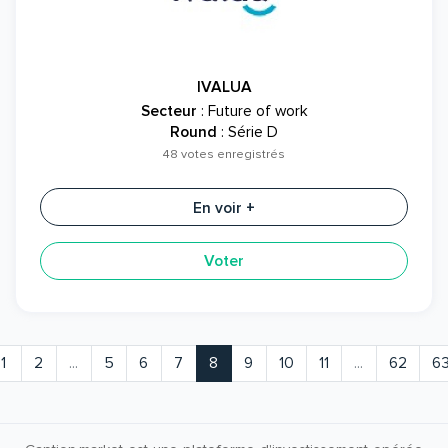
IVALUA
Secteur
: Future of work
Round
: Série D
48 votes enregistrés
En voir +
Voter
1
2
...
5
6
7
8
9
10
11
...
62
6