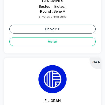
GENOMINES
Secteur
: Biotech
Round
: Série A
61 votes enregistrés
En voir +
Voter
144
#
FILIGRAN